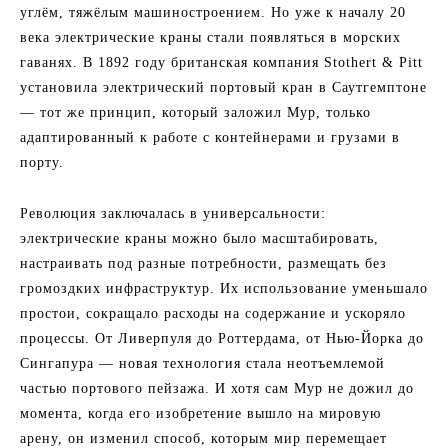
углём, тяжёлым машиностроением. Но уже к началу 20
века электрические краны стали появляться в морских
гаванях. В 1892 году британская компания Stothert & Pitt
установила электрический портовый кран в Саутгемптоне
— тот же принцип, который заложил Мур, только
адаптированный к работе с контейнерами и грузами в
порту.
Революция заключалась в универсальности:
электрические краны можно было масштабировать,
настраивать под разные потребности, размещать без
громоздких инфраструктур. Их использование уменьшало
простои, сокращало расходы на содержание и ускоряло
процессы. От Ливерпуля до Роттердама, от Нью-Йорка до
Сингапура — новая технология стала неотъемлемой
частью портового пейзажа. И хотя сам Мур не дожил до
момента, когда его изобретение вышло на мировую
арену, он изменил способ, которым мир перемещает