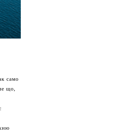
ак само
ле що,
є
їхню