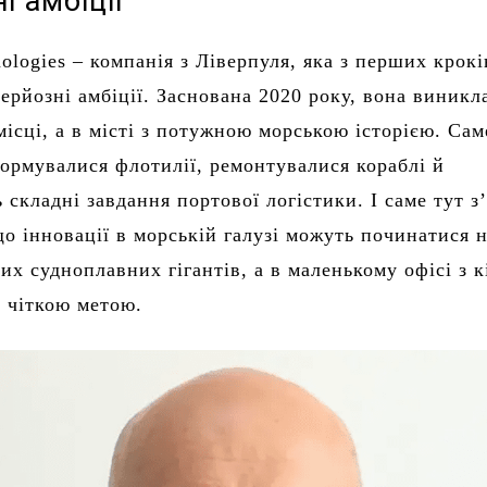
і амбіції
ologies – компанія з Ліверпуля, яка з перших крокі
серйозні амбіції. Заснована 2020 року, вона виникл
ісці, а в місті з потужною морською історією. Сам
ормувалися флотилії, ремонтувалися кораблі й
 складні завдання портової логістики. І саме тут з
що інновації в морській галузі можуть починатися н
их судноплавних гігантів, а в маленькому офісі з к
 чіткою метою.