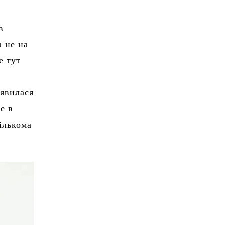
в
а не на
е тут
’явилася
е в
ількома