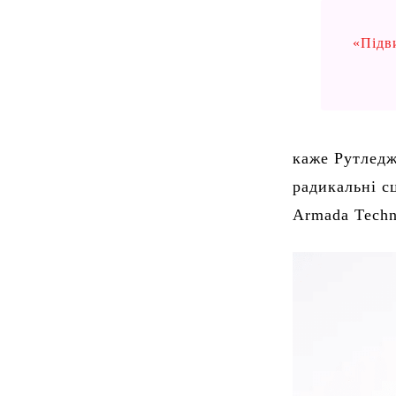
«Підв
каже Рутледж
радикальні с
Armada Techn