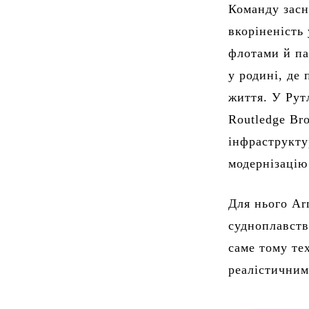
Команду засн
вкоріненість
флотами й па
у родині, де
життя. У Рут
Routledge Br
інфраструкту
модернізацію
Для нього Ar
судноплавств
саме тому те
реалістични