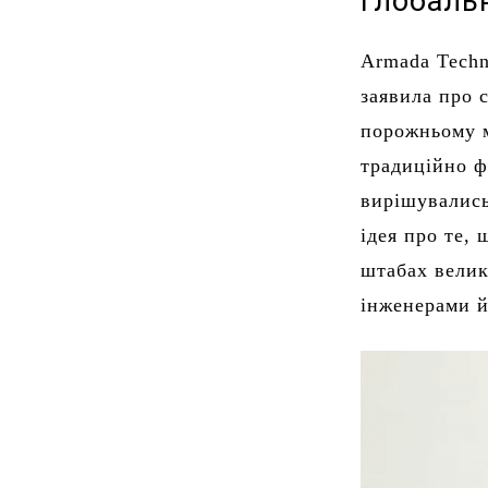
глобальн
Armada Techn
заявила про 
порожньому м
традиційно ф
вирішувались
ідея про те, 
штабах велик
інженерами й