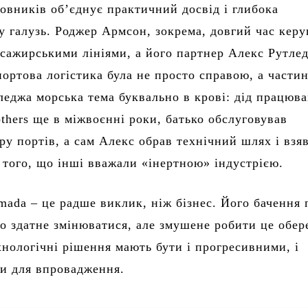
овників об’єднує практичний досвід і глибока
 у галузь. Роджер Армсон, зокрема, довгий час керу
сажирськими лініями, а його партнер Алекс Рутле
 портова логістика була не просто справою, а части
леджа морська тема буквально в крові: дід працюва
others ще в міжвоєнні роки, батько обслуговував
ру портів, а сам Алекс обрав технічний шлях і взяв
 того, що інші вважали «інертною» індустрією.
mada – це радше виклик, ніж бізнес. Його бачення 
о здатне змінюватися, але змушене робити це обер
хнологічні рішення мають бути і прогресивними, і
ми для впровадження.