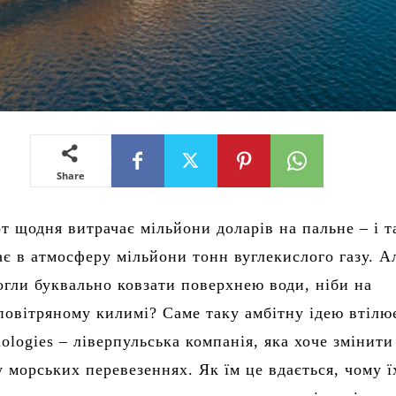
Share
т щодня витрачає мільйони доларів на пальне – і т
є в атмосферу мільйони тонн вуглекислого газу. А
огли буквально ковзати поверхнею води, ніби на
овітряному килимі? Саме таку амбітну ідею втілю
ologies – ліверпульська компанія, яка хоче змінити
у морських перевезеннях. Як їм це вдається, чому 