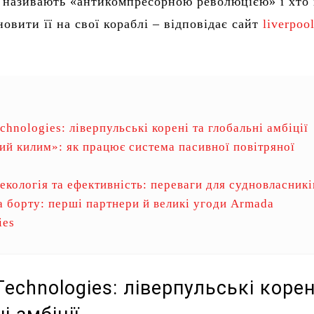
 називають «антикомпресорною революцією» і хто
овити її на свої кораблі – відповідає сайт
liverpoo
hnologies: ліверпульські корені та глобальні амбіції
ий килим»: як працює система пасивної повітряної
 екологія та ефективність: переваги для судновласникі
а борту: перші партнери й великі угоди Armada
ies
echnologies: ліверпульські корен