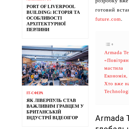
розробку вже
PORT OF LIVERPOOL
готовий встан
BUILDING: ІСТОРІЯ ТА
ОСОБЛИВОСТІ
future.com
.
АРХІТЕКТУРНОЇ
ПЕРЛИНИ
Armada Tec
«Повітрян
мастила
Економія,
Хто вже н
Technolog
ІТ-СФЕРА
ЯК ЛІВЕРПУЛЬ СТАВ
ВАЖЛИВИМ ГРАВЦЕМ У
БРИТАНСЬКІЙ
Armada T
ІНДУСТРІЇ ВІДЕОІГОР