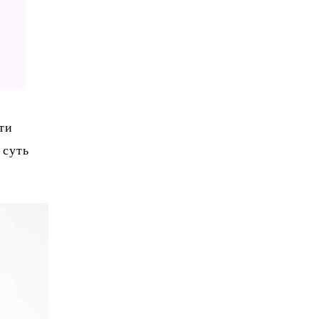
ти
 суть