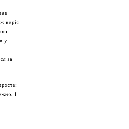
вав
дж виріс
ною
в у
ся за
просте:
ежно. І