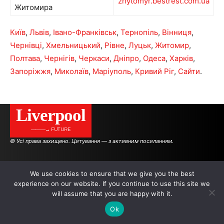
zhytomyr.bestrest.com.ua
Житомира
Київ
,
Львів
,
Івано-Франківськ
,
Тернопіль
,
Вінниця
,
Чернівці
,
Хмельницький
,
Рівне
,
Луцьк
,
Житомир
,
Полтава
,
Чернігів
,
Черкаси
,
Дніпро
,
Одеса
,
Харків
,
Запоріжжя
,
Миколаїв
,
Маріуполь
,
Кривий Ріг
,
Сайти
.
Liverpool
———→ FUTURE
© Усі права захищено. Цитування — з активним посиланням.
АВТОРИ
РЕКЛАМА НА САЙТІ
We use cookies to ensure that we give you the best
experience on our website. If you continue to use this site we
will assume that you are happy with it.
.
.
.
Ok