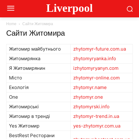
Liverpool
Home
Сайти Житомира
Сайти Житомира
Житомир майбутнього
zhytomyr-future.com.ua
Житомирянка
zhytomyryanka.info
Я Житомирянин
izhytomyryanyn.com
Місто
zhytomyr-online.com
Екологія
zhytomyr.name
One
zhytomyr.one
Житомирські
zhytomyrski.info
Житомир в тренді
zhytomyr-trend.in.ua
Yes Житомир
yes-zhytomyr.com.ua
BestRest Ресторани