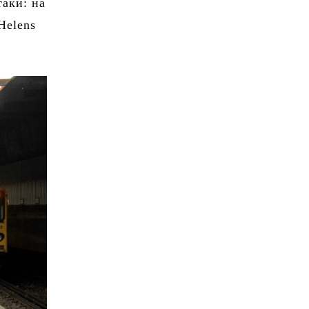
таки: на
Helens