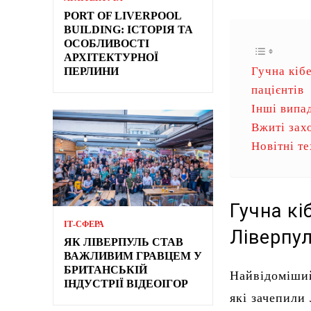
PORT OF LIVERPOOL
BUILDING: ІСТОРІЯ ТА
ОСОБЛИВОСТІ
АРХІТЕКТУРНОЇ
Гучна кіб
ПЕРЛИНИ
пацієнтів
Інші випа
Вжиті зах
Новітні те
Гучна кі
ІТ-СФЕРА
Ліверпул
ЯК ЛІВЕРПУЛЬ СТАВ
ВАЖЛИВИМ ГРАВЦЕМ У
БРИТАНСЬКІЙ
Найвідоміший
ІНДУСТРІЇ ВІДЕОІГОР
які зачепили 