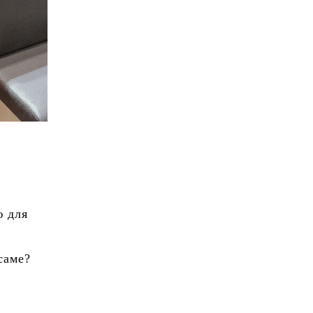
ю для
саме?