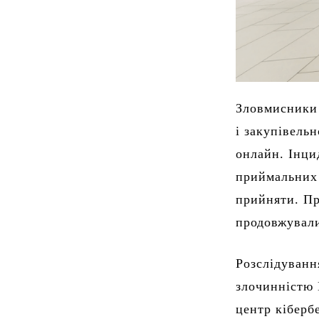
Зловмисники 
і закупівель
онлайн. Інци
приймальних 
прийняти. Пр
продовжувал
Розслідуванн
злочинністю 
центр кіберб