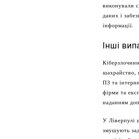
виконували с
даних і забе
інформації.
Інші ви
Кіберзлочинн
шахрайство, 
ПЗ та інтерн
фірми та екс
наданням до
У Ліверпулі 
змушують зад