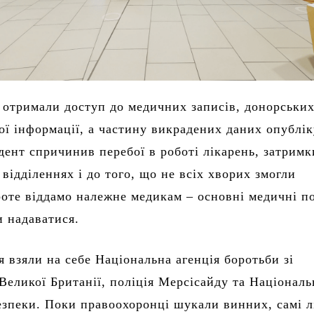
отримали доступ до медичних записів, донорських 
ної інформації, а частину викрадених даних опублі
дент спричинив перебої в роботі лікарень, затримк
відділеннях і до того, що не всіх хворих змогли
оте віддамо належне медикам – основні медичні п
и надаватися.
я взяли на себе Національна агенція боротьби зі
Великої Британії, поліція Мерсісайду та Націонал
езпеки. Поки правоохоронці шукали винних, самі л