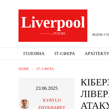
Liverpool
———→ FUTURE
НЕДІЛЯ, 9 С
ГОЛОВНА
ІТ-СФЕРА
АРХІТЕКТ
HOME
ІТ-СФЕРА
КІБЕ
23.06.2025
ЛІВЕР
KYRYLO
АТАК
ZHYKHAREV