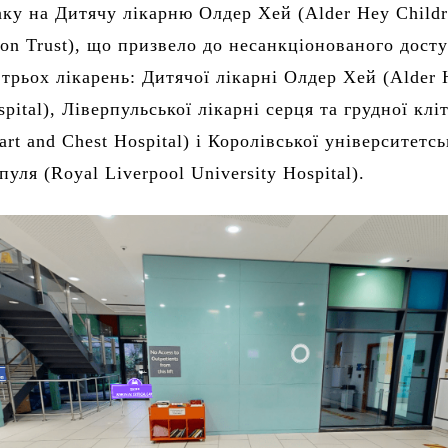
аку на Дитячу лікарню Олдер Хей (Alder Hey Childr
on Trust), що призвело до несанкціонованого дост
 трьох лікарень: Дитячої лікарні Олдер Хей (Alder
spital), Ліверпульської лікарні серця та грудної клі
art and Chest Hospital) і Королівської університетсь
пуля (Royal Liverpool University Hospital).