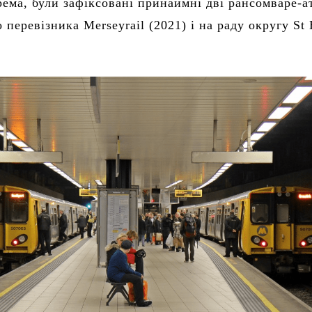
крема, були зафіксовані принаймні дві рансомваре-а
 перевізника Merseyrail (2021) і на раду округу St 