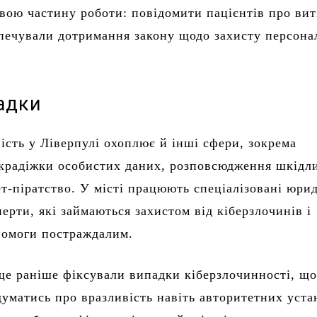
вою частину роботи: повідомити пацієнтів про вит
зпечували дотримання закону щодо захисту персона
падки
ість у Ліверпулі охоплює й інші сфери, зокрема
крадіжки особистих даних, розповсюдження шкідл
ет-піратство. У місті працюють спеціалізовані юри
перти, які займаються захистом від кіберзлочинів і
помоги постраждалим.
ще раніше фіксували випадки кіберзлочинності, щ
уматись про вразливість навіть авторитетних уста