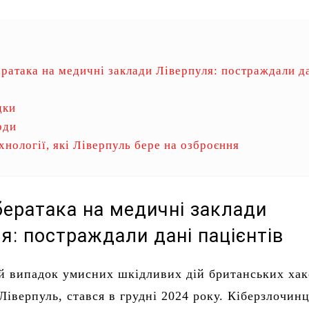
ератака на медичні заклади Ліверпуля: постраждали д
дки
оди
хнології, які Ліверпуль бере на озброєння
бератака на медичні заклади
я: постраждали дані пацієнтів
 випадок умисних шкідливих дій британських хак
Ліверпуль, стався в грудні 2024 року. Кіберзлочинц