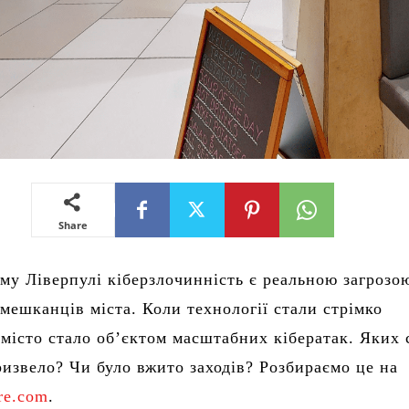
Share
му Ліверпулі кіберзлочинність є реальною загрозо
 мешканців міста. Коли технології стали стрімко
 місто стало об’єктом масштабних кібератак. Яких 
ризвело? Чи було вжито заходів? Розбираємо це на
ure.com
.