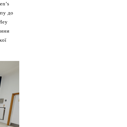
en’s
упу до
 Hey
тини
кої