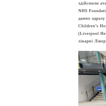
здійснили ат
NHS Foundati
даних одразу
Children’s Ho
(Liverpool He
лікарні Лівер