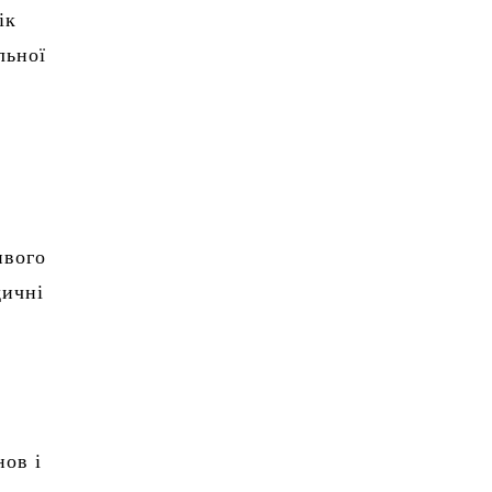
ік
льної
ивого
дичні
о
нов і