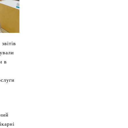
звітів
кували
и в
ослуги
ьний
ікарні