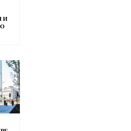
 И
ГО
ЕРЕ