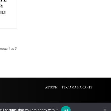
Й
НИ
ница 1 из 3
АВТОРЫ
РЕКЛАМА НА САЙТЕ
ill assume that you are happy with it.
Ok