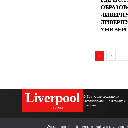
ОБРАЗОВ
ЛИВЕРПУ
ЛИВЕРП
УНИВЕР
1
2
3
Liverpool
© Все права защищены.
Цитирование — с активной
ссылкой.
———→ FUTURE
We use cookies to ensure that we give you th