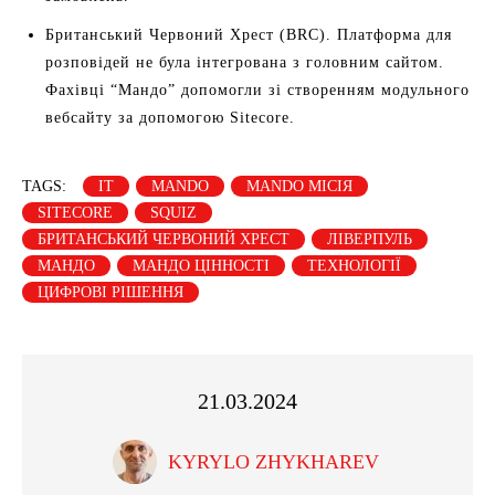
Британський Червоний Хрест (BRC). Платформа для
розповідей не була інтегрована з головним сайтом.
Фахівці “Мандо” допомогли зі створенням модульного
вебсайту за допомогою Sitecore.
TAGS:
IT
MANDO
MANDO МІСІЯ
SITECORE
SQUIZ
БРИТАНСЬКИЙ ЧЕРВОНИЙ ХРЕСТ
ЛІВЕРПУЛЬ
МАНДО
МАНДО ЦІННОСТІ
ТЕХНОЛОГІЇ
ЦИФРОВІ РІШЕННЯ
21.03.2024
KYRYLO ZHYKHAREV