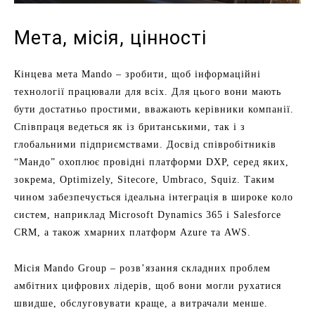
Мета, місія, цінності
Кінцева мета Mando – зробити, щоб інформаційні
технології працювали для всіх. Для цього вони мають
бути достатньо простими, вважають керівники компанії.
Співпраця ведеться як із британськими, так і з
глобальними підприємствами. Досвід співробітників
“Мандо” охоплює провідні платформи DXP, серед яких,
зокрема, Optimizely, Sitecore, Umbraco, Squiz. Таким
чином забезпечується ідеальна інтеграція в широке коло
систем, наприклад Microsoft Dynamics 365 і Salesforce
CRM, а також хмарних платформ Azure та AWS.
Місія Mando Group – розв’язання складних проблем
амбітних цифрових лідерів, щоб вони могли рухатися
швидше, обслуговувати краще, а витрачали менше.