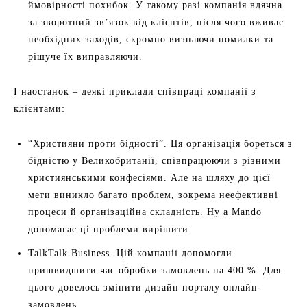
ймовірності похибок. У такому разі компанія вдячна
за зворотний зв’язок від клієнтів, після чого вживає
необхідних заходів, скромно визнаючи помилки та
рішуче їх виправляючи.
І наостанок – деякі приклади співпраці компанії з
клієнтами:
“Християни проти бідності”. Ця організація бореться з
бідністю у Великобританії, співпрацюючи з різними
християнськими конфесіями. Але на шляху до цієї
мети виникло багато проблем, зокрема неефективні
процеси й організаційна складність. Ну а Mando
допомагає ці проблеми вирішити.
TalkTalk Business. Цій компанії допомогли
пришвидшити час обробки замовлень на 400 %. Для
цього довелось змінити дизайн порталу онлайн-
замовлень.