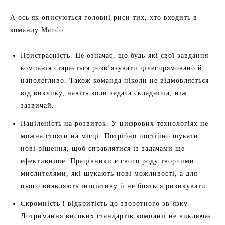
А ось як описуються головні риси тих, хто входить в
команду Mando:
Пристрасність. Це означає, що будь-які свої завдання
компанія старається розв’язувати цілеспрямовано й
наполегливо. Також команда ніколи не відмовляється
від виклику, навіть коли задача складніша, ніж
зазвичай.
Націленість на розвиток. У цифрових технологіях не
можна стояти на місці. Потрібно постійно шукати
нові рішення, щоб справлятися із задачами ще
ефективніше. Працівники є свого роду творчими
мислителями, які шукають нові можливості, а для
цього виявляють ініціативу й не бояться ризикувати.
Скромність і відкритість до зворотного зв’язку.
Дотримання високих стандартів компанії не виключає