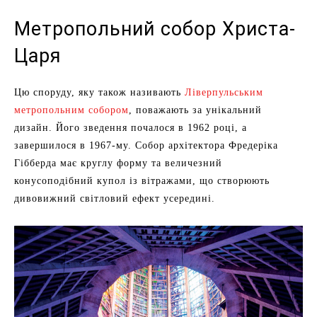
Метропольний собор Христа-
Царя
Цю споруду, яку також називають
Ліверпульським
метропольним собором
, поважають за унікальний
дизайн. Його зведення почалося в 1962 році, а
завершилося в 1967-му. Собор архітектора Фредеріка
Гібберда має круглу форму та величезний
конусоподібний купол із вітражами, що створюють
дивовижний світловий ефект усередині.