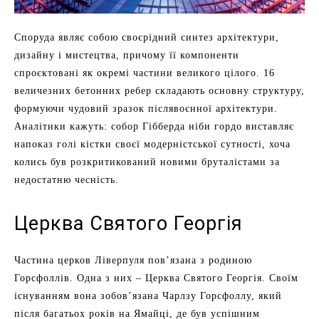
Споруда являє собою своєрідний синтез архітектури,
дизайну і мистецтва, причому її компоненти
спроєктовані як окремі частини великого цілого. 16
величезних бетонних ребер складають основну структуру,
формуючи чудовий зразок післявоєнної архітектури.
Аналітики кажуть: собор Гібберда ніби гордо виставляє
напоказ голі кістки своєї модерністської сутності, хоча
колись був розкритикований новими бруталістами за
недостатню чесність.
Церква Святого Георгія
Частина церков Ліверпуля пов’язана з родиною
Горсфоллів. Одна з них – Церква Святого Георгія. Своїм
існуванням вона зобов’язана Чарлзу Горсфоллу, який
після багатьох років на Ямайці, де був успішним