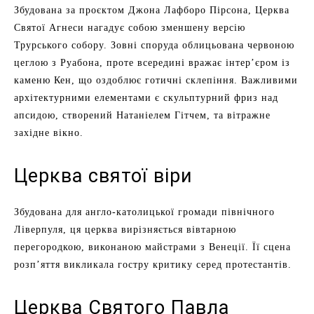
Збудована за проєктом Джона Лафборо Пірсона, Церква
Святої Агнеси нагадує собою зменшену версію
Трурського собору. Зовні споруда облицьована червоною
цеглою з Руабона, проте всередині вражає інтер’єром із
каменю Кен, що оздоблює готичні склепіння. Важливими
архітектурними елементами є скульптурний фриз над
апсидою, створений Натаніелем Гітчем, та вітражне
західне вікно.
Церква святої віри
Збудована для англо-католицької громади північного
Ліверпуля, ця церква вирізняється вівтарною
перегородкою, виконаною майстрами з Венеції. Її сцена
розп’яття викликала гостру критику серед протестантів.
Церква Святого Павла