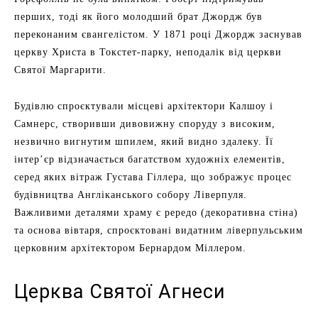
перших, тоді як його молодший брат Джордж був
переконаним євангелістом. У 1871 році Джордж заснував
церкву Христа в Токстет-парку, неподалік від церкви
Святої Маргарити.
Будівлю спроєктували місцеві архітектори Калшоу і
Самнерс, створивши дивовижну споруду з високим,
незвично вигнутим шпилем, який видно здалеку. Її
інтер’єр відзначається багатством художніх елементів,
серед яких вітраж Густава Гіллера, що зображує процес
будівництва Англіканського собору Ліверпуля.
Важливими деталями храму є рередо (декоративна стіна)
та основа вівтаря, спроєктовані видатним ліверпульським
церковним архітектором Бернардом Міллером.
Церква Святої Агнеси