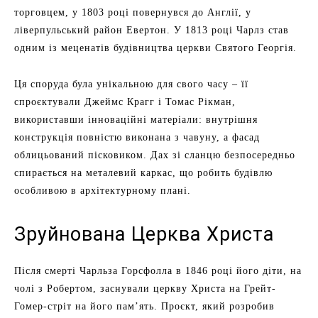
торговцем, у 1803 році повернувся до Англії, у
ліверпульський район Евертон. У 1813 році Чарлз став
одним із меценатів будівництва церкви Святого Георгія.
Ця споруда була унікальною для свого часу – її
спроєктували Джеймс Крагг і Томас Рікман,
використавши інноваційні матеріали: внутрішня
конструкція повністю виконана з чавуну, а фасад
облицьований пісковиком. Дах зі сланцю безпосередньо
спирається на металевий каркас, що робить будівлю
особливою в архітектурному плані.
Зруйнована Церква Христа
Після смерті Чарльза Горсфолла в 1846 році його діти, на
чолі з Робертом, заснували церкву Христа на Грейт-
Гомер-стріт на його пам’ять. Проєкт, який розробив