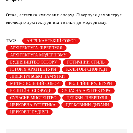
Отже, естетика культових споруд Ліверпуля демонструє
еволюцію архітектури від готики до модернізму.
TAGS:
АНГЛІКАНСЬКИЙ СОБОР
АРХІТЕКТУРА ЛІВЕРПУЛЯ
АРХІТЕКТУРА МОДЕРНІЗМУ
БУДІВНИЦТВО СОБОРУ
ГОТИЧНИЙ СТИЛЬ
ІСТОРІЯ АРХІТЕКТУРИ
КУЛЬТОВІ СПОРУДИ
ЛІВЕРПУЛЬСЬКІ ПАМ'ЯТКИ
МЕТРОПОЛЬНИЙ СОБОР
РЕЛІГІЙНІ КУЛЬТУРИ
РЕЛІГІЙНІ СПОРУДИ
СУЧАСНА АРХІТЕКТУРА
СУЧАСНЕ МИСТЕЦТВО
ЦЕРКВИ ЛІВЕРПУЛЯ
ЦЕРКОВНА ЕСТЕТИКА
ЦЕРКОВНИЙ ДИЗАЙН
ЦЕРКОВНІ БУДІВЛІ