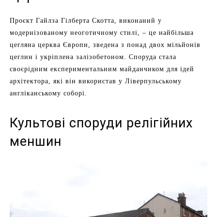
Проєкт Гайлза Гілберта Скотта, виконаний у
модернізованому неоготичному стилі, – це найбільша
цегляна церква Європи, зведена з понад двох мільйонів
цеглин і укріплена залізобетоном. Споруда стала
своєрідним експериментальним майданчиком для ідей
архітектора, які він використав у Ліверпульському
англіканському соборі.
Культові споруди релігійних
меншин