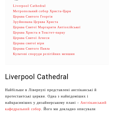
Liverpool Cathedral
Метропольний собор Христа-Царя
Церква Святого Георгія
Зруйнована Церква Христа
Церква Святої Маргарити Антіохійської
Церква Христа в Токстет-парку
Церква Святої Агнеси
Церква святої віри
Церква Святого Павла
Культові споруди релігійних меншин
Liverpool Cathedral
Найбільше в Ліверпулі представлені англіканські й
протестантські церкви. Одна з найвідоміших і
найкрасивіших у дизайнерському плані –
Англіканський
кафедральний собор
. Його ми докладно описували