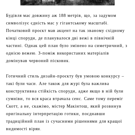
Будівля має довжину аж 188 метрів, що, за задумом
символізує єдність мас у гігантському масштабі.
Початковий проєкт мав акцент на так званому східному
кінці споруди, де планувалося дві вежі в північній
частині. Однак цей план було змінено на симетричний, з
однією вежею. З-поміж використаних матеріалів
домінував червоний пісковик.
Готичний стиль дизайн-проєкту був умовою конкурсу –
такі були часи. Але також для журі була важлива
конструктивна стійкість споруди, адже якщо в ній були
сумніви, то вся краса втрачала сенс. Саме тому переміг
Скотт, а не, скажімо, містер Макінтош, який розвинув
оригінальну інтерпретацію готики, поєднавши
традиційний план із сучасними рішеннями для кращої
видимості вірян.