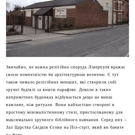
Звичайно, не кожна релігійна споруда Ліверпуля вражає
своєю помпезністю чи архітектурною величчю. Є тут
також чимало релігійних менших, які створили собі
зручні будівлі за кошти парафіян. Деколи в таких
непримітних будинках відбувається дещо не менш
важливе, ніж ритуали. Вони найчастіше створені в
простому мінімалістичному стилі, пристосованому для
максимально зручного біблійного навчання. Серед них –
Зал Царства Свідків Єгови на Піл-стріт, який ви бачите
на фото.