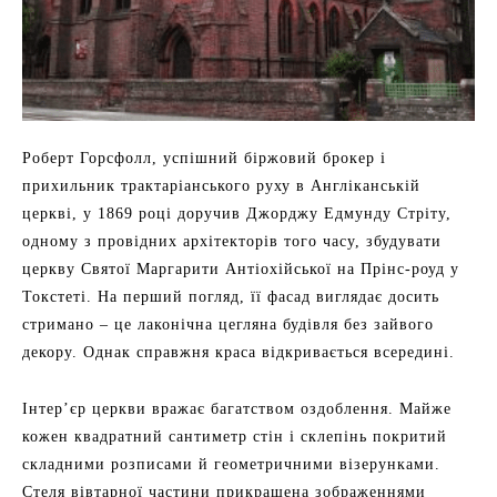
Роберт Горсфолл, успішний біржовий брокер і
прихильник трактаріанського руху в Англіканській
церкві, у 1869 році доручив Джорджу Едмунду Стріту,
одному з провідних архітекторів того часу, збудувати
церкву Святої Маргарити Антіохійської на Прінс-роуд у
Токстеті. На перший погляд, її фасад виглядає досить
стримано – це лаконічна цегляна будівля без зайвого
декору. Однак справжня краса відкривається всередині.
Інтер’єр церкви вражає багатством оздоблення. Майже
кожен квадратний сантиметр стін і склепінь покритий
складними розписами й геометричними візерунками.
Стеля вівтарної частини прикрашена зображеннями