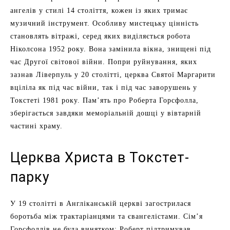
ангелів у стилі 14 століття, кожен із яких тримає
музичний інструмент. Особливу мистецьку цінність
становлять вітражі, серед яких виділяється робота
Ніколсона 1952 року. Вона замінила вікна, знищені під
час Другої світової війни. Попри руйнування, яких
зазнав Ліверпуль у 20 столітті, церква Святої Маргарити
вціліла як під час війни, так і під час заворушень у
Токстеті 1981 року. Пам’ять про Роберта Горсфолла,
зберігається завдяки меморіальній дошці у вівтарній
частині храму.
Церква Христа в Токстет-
парку
У 19 столітті в Англіканській церкві загострилася
боротьба між трактаріанцями та євангелістами. Сім’я
Горсфоллів не була винятком: Роберт підтримував