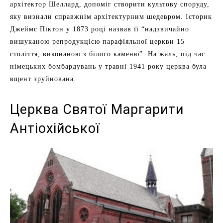
архітектор Шеллард, допоміг створити культову споруду,
яку визнали справжнім архітектурним шедевром. Історик
Джеймс Піктон у 1873 році назвав її “надзвичайно
вишуканою репродукцією парафіяльної церкви 15
століття, виконаною з білого каменю”. На жаль, під час
німецьких бомбардувань у травні 1941 року церква була
вщент зруйнована.
Церква Святої Маргарити
Антіохійської