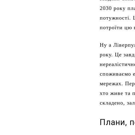
2030 року пла
потужності. 
потроїти цю 
Ну а Ліверпу
року. Це зав
нереалістичн
споживаємо е
мережах. Пере
хто живе та 
складено, за
Плани, 