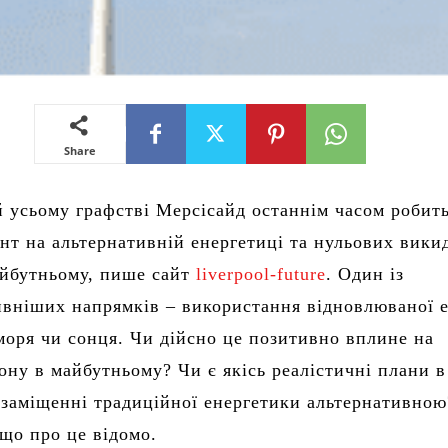
Share
й усьому графстві Мерсісайд останнім часом робит
нт на альтернативній енергетиці та нульових вики
айбутньому, пише сайт
liverpool-future
. Один із
вніших напрямків – використання відновлюваної е
моря чи сонця. Чи дійсно це позитивно вплине на
іону в майбутньому? Чи є якісь реалістичні плани в
заміщенні традиційної енергетики альтернативною
 що про це відомо.