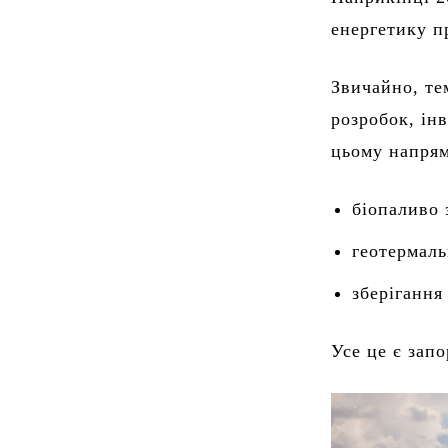
енергетику п
Звичайно, те
розробок, ін
цьому напрям
біопаливо 
геотермаль
зберігання
Усе це є зап