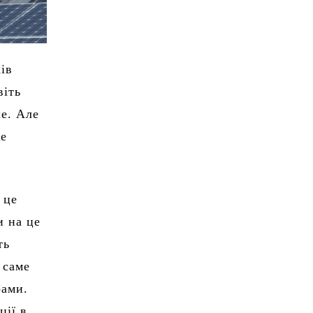
ів
віть
е. Але
же
 це
и на це
ть
 саме
рами.
ції в