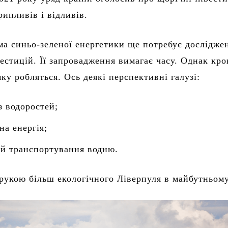
рипливів і відливів.
ма синьо-зеленої енергетики ще потребує дослідже
вестицій. Її запровадження вимагає часу. Однак кро
ку робляться. Ось деякі перспективні галузі:
з водоростей;
на енергія;
 й транспортування водню.
орукою більш екологічного Ліверпуля в майбутньому