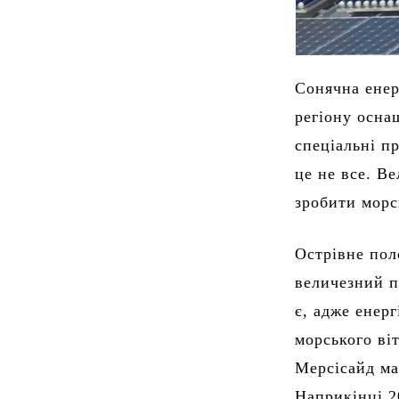
Сонячна енер
регіону осна
спеціальні п
це не все. В
зробити морс
Острівне пол
величезний п
є, адже енер
морського віт
Мерсісайд ма
Наприкінці 2