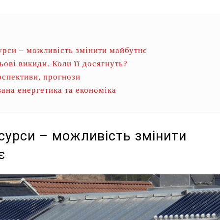
урси – можливість змінити майбутнє
ьові викиди. Коли її досягнуть?
рспективи, прогнози
ана енергетика та економіка
есурси – можливість змінити
є