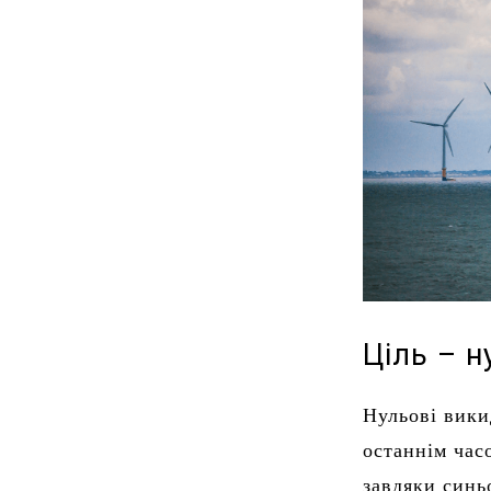
Ціль – н
Нульові вики
останнім час
завдяки синь