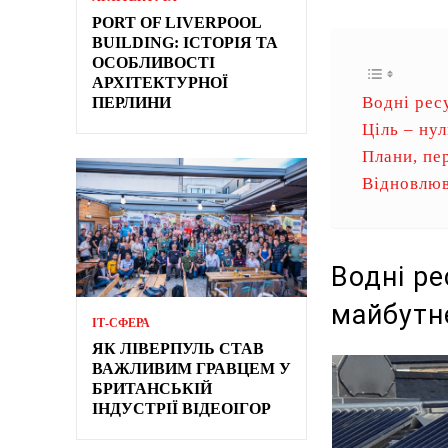
PORT OF LIVERPOOL
BUILDING: ІСТОРІЯ ТА
ОСОБЛИВОСТІ
АРХІТЕКТУРНОЇ
Водні рес
ПЕРЛИНИ
Ціль – нул
Плани, пе
Відновлюв
Водні р
майбутн
ІТ-СФЕРА
ЯК ЛІВЕРПУЛЬ СТАВ
ВАЖЛИВИМ ГРАВЦЕМ У
БРИТАНСЬКІЙ
ІНДУСТРІЇ ВІДЕОІГОР