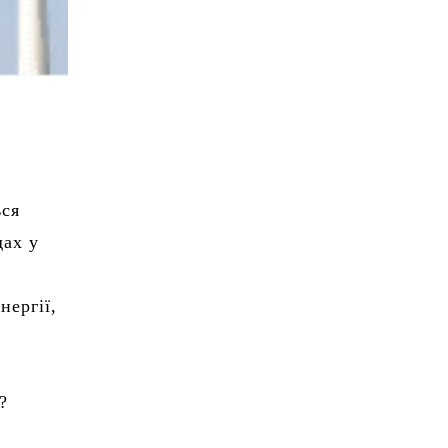
ься
дах у
нергії,
?