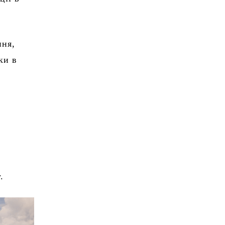
ння,
ки в
.