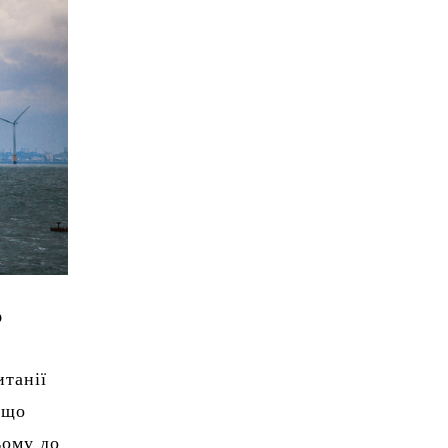
?
итанії
 що
ьому до