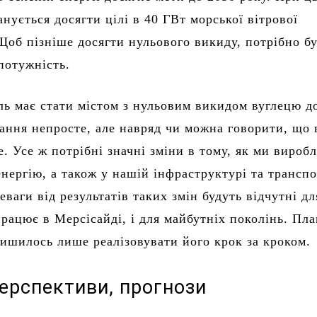
нується досягти цілі в 40 ГВт морської вітрової
Щоб пізніше досягти нульового викиду, потрібно б
потужність.
ль має стати містом з нульовим викидом вуглецю д
дання непросте, але навряд чи можна говорити, що
е. Усе ж потрібні значні зміни в тому, як ми вироб
нергію, а також у нашій інфраструктурі та трансп
ваги від результатів таких змін будуть відчутні дл
працює в Мерсісайді, і для майбутніх поколінь. Пл
лишилось лише реалізовувати його крок за кроком.
перспективи, прогнози