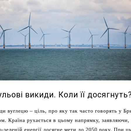
ульові викиди. Коли її досягнуть
ди вуглецю – ціль, про яку так часто говорять у Бр
ом. Країна рухається в цьому напрямку, заявляючи,
о-зеленій енергії досягне мети до 2050 року. При ц