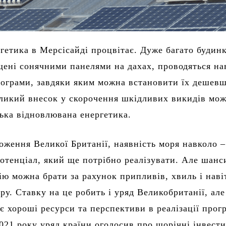
гетика в Мерсісайді процвітає. Дуже багато будинк
щені сонячними панелями на дахах, проводяться на
рограми, завдяки яким можна встановити їх дешевш
еликий внесок у скорочення шкідливих викидів мо
ька відновлювана енергетика.
оження Великої Британії, наявність моря навколо –
отенціал, який ще потрібно реалізувати. Але шанс
гію можна брати за рахунок припливів, хвиль і наві
ру. Ставку на це робить і уряд Великобританії, але
є хороші ресурси та перспективи в реалізації прог
021 року уряд країни оголосив про щорічні інвести