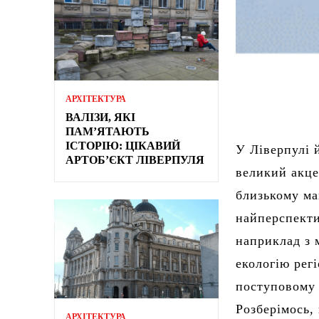
АРХІТЕКТУРА
ВАЛІЗИ, ЯКІ
ПАМ’ЯТАЮТЬ
ІСТОРІЮ: ЦІКАВИЙ
У Ліверпулі 
АРТОБ’ЄКТ ЛІВЕРПУЛЯ
великий акце
близькому м
найперспекти
наприклад з 
екологію рег
поступовому 
Розберімось,
АРХІТЕКТУРА