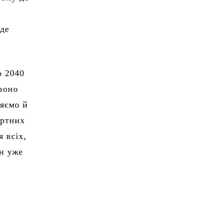
уде
о 2040
 воно
ляємо й
ортних
я всіх,
ан уже