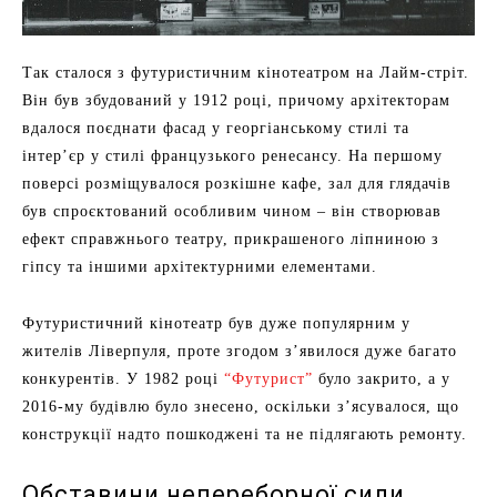
Так сталося з футуристичним кінотеатром на Лайм-стріт.
Він був збудований у 1912 році, причому архітекторам
вдалося поєднати фасад у георгіанському стилі та
інтер’єр у стилі французького ренесансу. На першому
поверсі розміщувалося розкішне кафе, зал для глядачів
був спроєктований особливим чином – він створював
ефект справжнього театру, прикрашеного ліпниною з
гіпсу та іншими архітектурними елементами.
Футуристичний кінотеатр був дуже популярним у
жителів Ліверпуля, проте згодом з’явилося дуже багато
конкурентів. У 1982 році
“Футурист”
було закрито, а у
2016-му будівлю було знесено, оскільки з’ясувалося, що
конструкції надто пошкоджені та не підлягають ремонту.
Обставини непереборної сили