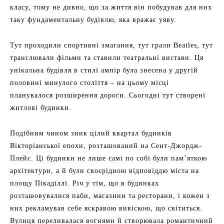
класу, тому не дивно, що за життя він побудував для них
таку фундаментальну будівлю, яка вражає уяву.
Тут проходили спортивні змагання, тут грали Beatles, тут
транслювали фільми та ставили театральні вистави. Ця
унікальна будівля в стилі ампір була знесена у другій
половині минулого століття – на цьому місці
планувалося розширення дороги. Сьогодні тут створені
житлові будинки.
Подібним чином зник цілий квартал будинків
Вікторіанської епохи, розташований на Сент-Джордж-
Плейс. Ці будинки не лише самі по собі були пам’яткою
архітектури, а й були своєрідною відповіддю міста на
площу Пікаділлі. Річ у тім, що в будинках
розташовувалися паби, магазини та ресторани, і кожен з
них рекламував себе яскравою вивіскою, що світиться.
Вулиця переливалася вогнями й створювала романтичний