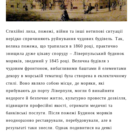
Стихійні лиха, пожежі, війни та інші нетипові ситуації
нерідко спричиняють руйнування чудових будівель. Так,
велика пожежа, що трапилася в 1860 році, практично
знищила дуже цікаву споруду – Ліверпульський будинок
моряків, зведений у 1845 році. Велична будівля з
чудовим фронтоном, вибагливими баштами й елементами
декору в морській тематиці була створена в еклектичному
стилі. Воно являло собою місце, де моряки, які
прибувають до порту Ліверпуля, могли б винайняти
недороге й безпечне житло, культурно провести дозвілля,
підвищити професійні якості, отримати медичні та
банківські послуги. Після пожежі Будинок моряків
неодноразово реставрували, перебудовували, але в
результаті таки знесли. Однак подивитися на деякі