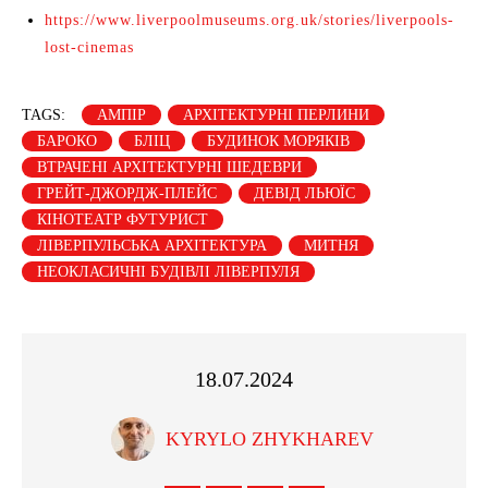
https://www.liverpoolmuseums.org.uk/stories/liverpools-
lost-cinemas
TAGS:
АМПІР
АРХІТЕКТУРНІ ПЕРЛИНИ
БАРОКО
БЛІЦ
БУДИНОК МОРЯКІВ
ВТРАЧЕНІ АРХІТЕКТУРНІ ШЕДЕВРИ
ГРЕЙТ-ДЖОРДЖ-ПЛЕЙС
ДЕВІД ЛЬЮЇС
КІНОТЕАТР ФУТУРИСТ
ЛІВЕРПУЛЬСЬКА АРХІТЕКТУРА
МИТНЯ
НЕОКЛАСИЧНІ БУДІВЛІ ЛІВЕРПУЛЯ
18.07.2024
KYRYLO ZHYKHAREV