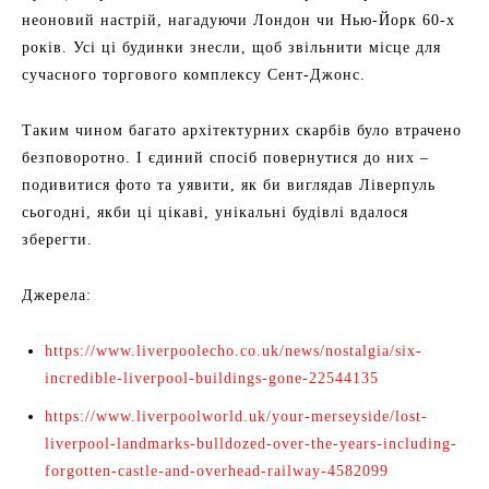
неоновий настрій, нагадуючи Лондон чи Нью-Йорк 60-х
років. Усі ці будинки знесли, щоб звільнити місце для
сучасного торгового комплексу Сент-Джонс.
Таким чином багато архітектурних скарбів було втрачено
безповоротно. І єдиний спосіб повернутися до них –
подивитися фото та уявити, як би виглядав Ліверпуль
сьогодні, якби ці цікаві, унікальні будівлі вдалося
зберегти.
Джерела:
https://www.liverpoolecho.co.uk/news/nostalgia/six-
incredible-liverpool-buildings-gone-22544135
https://www.liverpoolworld.uk/your-merseyside/lost-
liverpool-landmarks-bulldozed-over-the-years-including-
forgotten-castle-and-overhead-railway-4582099