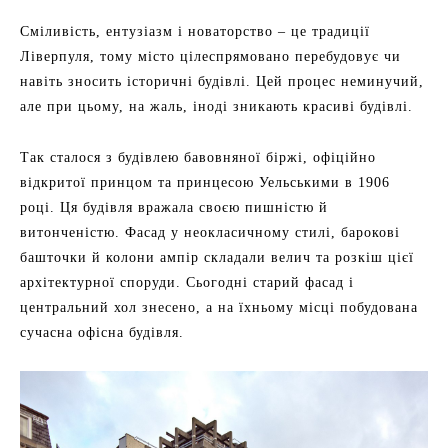
Сміливість, ентузіазм і новаторство – це традиції
Ліверпуля, тому місто цілеспрямовано перебудовує чи
навіть зносить історичні будівлі. Цей процес неминучий,
але при цьому, на жаль, іноді зникають красиві будівлі.
Так сталося з будівлею бавовняної біржі, офіційно
відкритої принцом та принцесою Уельськими в 1906
році. Ця будівля вражала своєю пишністю й
витонченістю. Фасад у неокласичному стилі, барокові
башточки й колони ампір складали велич та розкіш цієї
архітектурної споруди. Сьогодні старий фасад і
центральний хол знесено, а на їхньому місці побудована
сучасна офісна будівля.