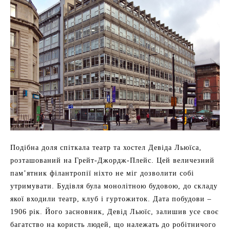
Подібна доля спіткала театр та хостел Девіда Льюїса,
розташований на Грейт-Джордж-Плейс. Цей величезний
пам’ятник філантропії ніхто не міг дозволити собі
утримувати. Будівля була монолітною будовою, до складу
якої входили театр, клуб і гуртожиток. Дата побудови –
1906 рік. Його засновник, Девід Льюїс, залишив усе своє
багатство на користь людей, що належать до робітничого