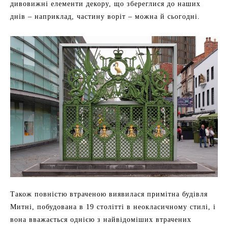
дивовижні елементи декору, що збереглися до наших
днів – наприклад, частину воріт – можна й сьогодні.
Також повністю втраченою виявилася примітна будівля
Митні, побудована в 19 столітті в неокласичному стилі, і
вона вважається однією з найвідоміших втрачених