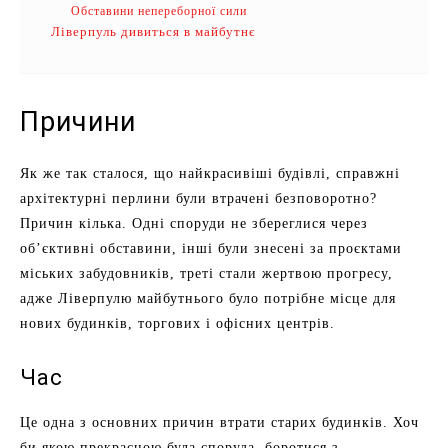
Обставини непереборної сили
Ліверпуль дивиться в майбутнє
Причини
Як же так сталося, що найкрасивіші будівлі, справжні
архітектурні перлини були втрачені безповоротно?
Причин кілька. Одні споруди не збереглися через
об’єктивні обставини, інші були знесені за проєктами
міських забудовників, треті стали жертвою прогресу,
адже Ліверпулю майбутнього було потрібне місце для
нових будинків, торгових і офісних центрів.
Час
Це одна з основних причин втрати старих будинків. Хоч
би якою прекрасною була споруда, боротися з